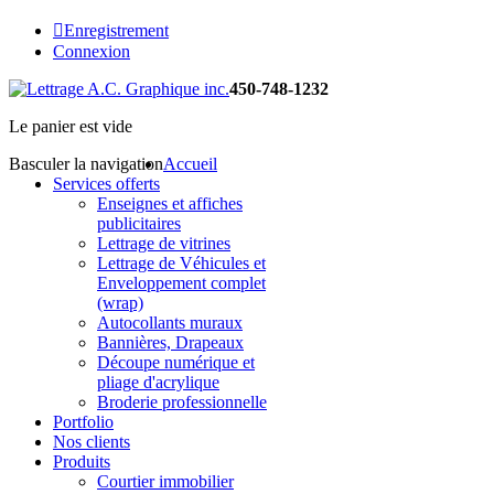
Enregistrement
Connexion
450-748-1232
Le panier est vide
Basculer la navigation
Accueil
Services offerts
Enseignes et affiches
publicitaires
Lettrage de vitrines
Lettrage de Véhicules et
Enveloppement complet
(wrap)
Autocollants muraux
Bannières, Drapeaux
Découpe numérique et
pliage d'acrylique
Broderie professionnelle
Portfolio
Nos clients
Produits
Courtier immobilier