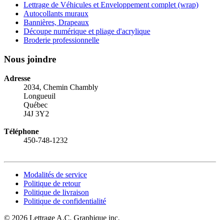
Lettrage de Véhicules et Enveloppement complet (wrap)
Autocollants muraux
Bannières, Drapeaux
Découpe numérique et pliage d'acrylique
Broderie professionnelle
Nous joindre
Adresse
2034, Chemin Chambly
Longueuil
Québec
J4J 3Y2
Téléphone
450-748-1232
Modalités de service
Politique de retour
Politique de livraison
Politique de confidentialité
© 2026 Lettrage A.C. Graphique inc.