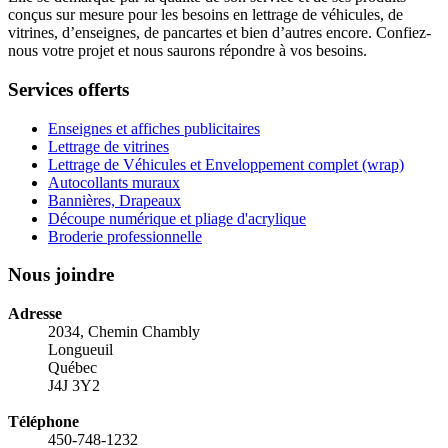
conçus sur mesure pour les besoins en lettrage de véhicules, de
vitrines, d’enseignes, de pancartes et bien d’autres encore. Confiez-
nous votre projet et nous saurons répondre à vos besoins.
Services offerts
Enseignes et affiches publicitaires
Lettrage de vitrines
Lettrage de Véhicules et Enveloppement complet (wrap)
Autocollants muraux
Bannières, Drapeaux
Découpe numérique et pliage d'acrylique
Broderie professionnelle
Nous joindre
Adresse
2034, Chemin Chambly
Longueuil
Québec
J4J 3Y2
Téléphone
450-748-1232